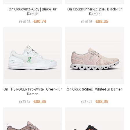
On Cloudvista-Alloy | Black-Fur
On Cloudrunner-Eclipse | Black-Fur
Damen
Damen
€90.74
€88.35
€146.93
€146.93
On THE ROGER Pro-White | Green-Fur
On Cloud 5-Shell | White-Fur Damen
Damen
€88.35
€88.35
€183.67
€137.74