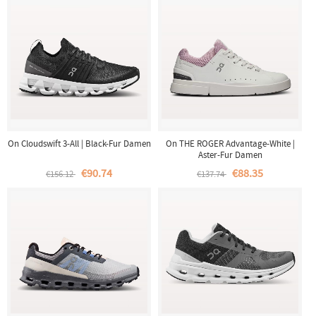
On Cloudswift 3-All | Black-Fur Damen
On THE ROGER Advantage-White |
Aster-Fur Damen
€90.74
€88.35
€156.12
€137.74