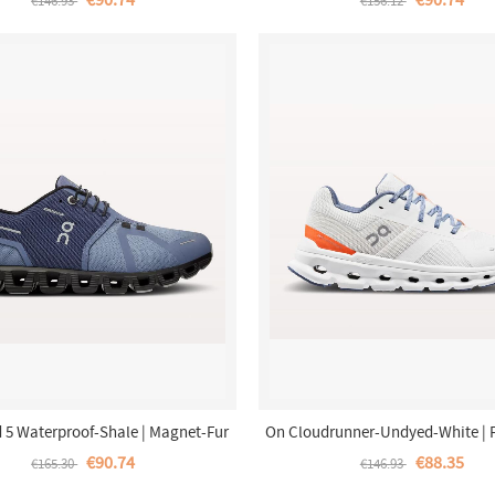
€90.74
€90.74
€146.93
€156.12
 5 Waterproof-Shale | Magnet-Fur
On Cloudrunner-Undyed-White | 
Damen
Damen
€90.74
€88.35
€165.30
€146.93