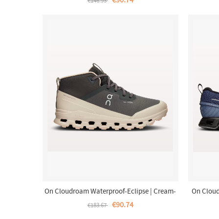
€90.74
€146.93
On Cloudroam Waterproof-Eclipse | Cream-
On Cloud
Fur Damen
€90.74
€183.67