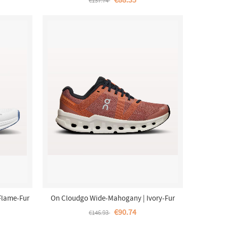
€88.35
€137.74
Flame-Fur
On Cloudgo Wide-Mahogany | Ivory-Fur
Damen
€90.74
€146.93