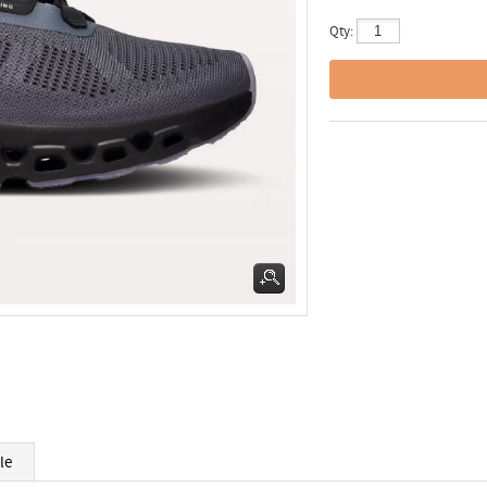
Qty:
le