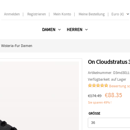
Anmelden
|
Registrieren
|
Mein Konto
|
Meine Bestellung
|
Euro (€)
DAMEN
HERREN
| Wisteria-Fur Damen
On Cloudstratus 
Artikelnummer:
D3md3011
Verfügbarkeit:
auf Lager
Bewertung sc
€88.35
€174.49
Sie sparen 49% !
GRÖSSE