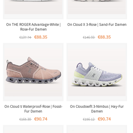
On THE ROGER Advantage-White |
On Cloud X 3-Rose | Sand-Fur Damen
Rose-Fur Damen
€88.35
€88.35
€137.74
€146.93
On Cloud 5 Waterproof-Rose | Fossil-
On Cloudswift 3-Nimbus | Hay-Fur
Fur Damen
Damen
€90.74
€90.74
€165.30
€156.12