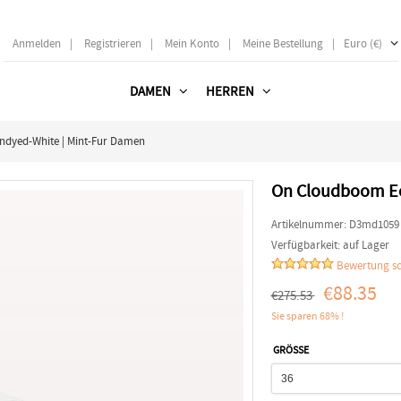
Anmelden
|
Registrieren
|
Mein Konto
|
Meine Bestellung
|
Euro (€)
DAMEN
HERREN
dyed-White | Mint-Fur Damen
On Cloudboom Ec
Artikelnummer:
D3md1059
Verfügbarkeit:
auf Lager
Bewertung sc
€88.35
€275.53
Sie sparen 68% !
GRÖSSE