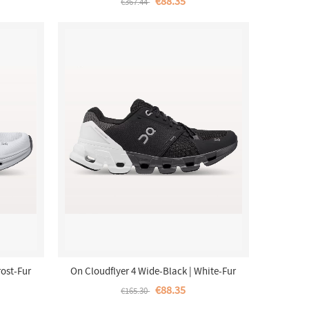
€88.35
€367.44
ost-Fur
On Cloudflyer 4 Wide-Black | White-Fur
Damen
€88.35
€165.30