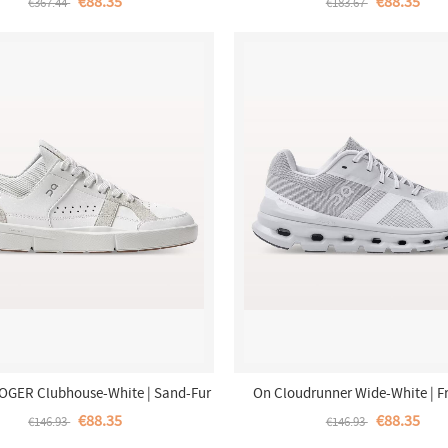
€88.35
€88.35
€367.44
€183.67
OGER Clubhouse-White | Sand-Fur
On Cloudrunner Wide-White | Fr
Damen
Damen
€88.35
€88.35
€146.93
€146.93