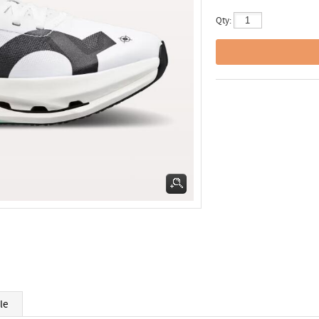
Qty:
le