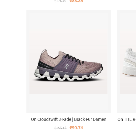
€88.35
€174.49
On Cloudswift 3-Fade | Black-Fur Damen
On THE R
€90.74
€156.12