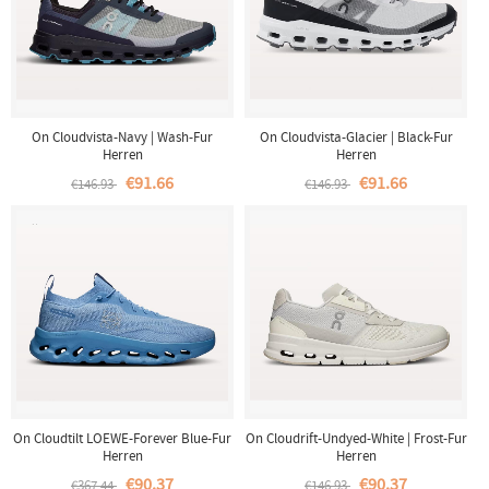
On Cloudvista-Navy | Wash-Fur
On Cloudvista-Glacier | Black-Fur
Herren
Herren
€91.66
€91.66
€146.93
€146.93
On Cloudtilt LOEWE-Forever Blue-Fur
On Cloudrift-Undyed-White | Frost-Fur
Herren
Herren
€90.37
€90.37
€367.44
€146.93